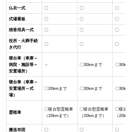
仏衣一式
〇
〇
〇
式場看板
〇
〇
〇
焼香用具一式
〇
〇
〇
役所・火葬手続
〇
〇
〇
き代行
寝台車（車庫～
病院・施設等～
－
〇30kmまで
〇30km
安置場所）
寝台車（車庫～
安置場所～式
〇20kmまで
〇30kmまで
〇30km
場）
〇寝台型霊柩車
〇寝台型霊柩車
〇寝台型
霊柩車
（20kmまで）
（20kmまで）
（20km
搬送布団
〇
〇
〇