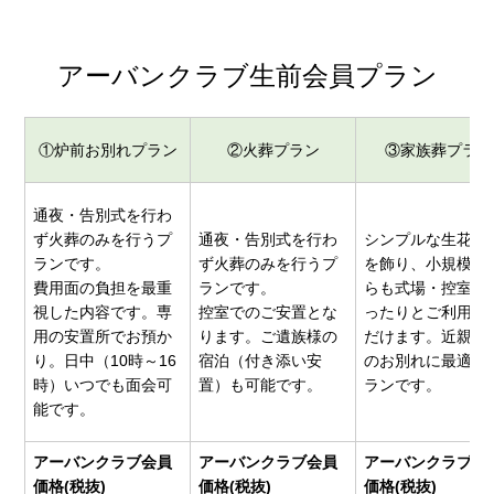
アーバンクラブ生前会員プラン
①炉前お別れプラン
②火葬プラン
③家族葬プラン
通夜・告別式を行わ
ず火葬のみを行うプ
通夜・告別式を行わ
シンプルな生花祭
ランです。
ず火葬のみを行うプ
を飾り、小規模な
費用面の負担を最重
ランです。
らも式場・控室を
視した内容です。専
控室でのご安置とな
ったりとご利用い
用の安置所でお預か
ります。ご遺族様の
だけます。近親者
り。日中（10時～16
宿泊（付き添い安
のお別れに最適な
時）いつでも面会可
置）も可能です。
ランです。
能です。
アーバンクラブ会員
アーバンクラブ会員
アーバンクラブ会
価格(税抜)
価格(税抜)
価格(税抜)