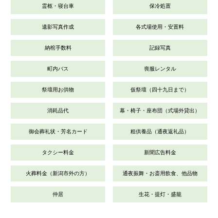
霊柩・寝台車
保冷処置
遺影写真作成
各式場使用・安置料
納棺手数料
記録写真
町内バス
喪服レンタル
祭壇用お供物
仮祭壇（四十九日まで）
消耗品代
幕・椅子・座布団（式場外貸出）
御会葬礼状・芳名カード
粗供養品（通夜返礼品）
タクシー料金
新聞広告料金
火葬料金（新潟市外の方）
通夜振舞・お斎用飲食、他品物
仲居
生花・提灯・盛籠