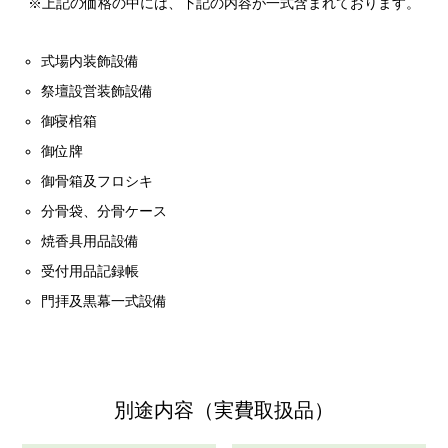
※上記の価格の中には、下記の内容が一式含まれております。
式場内装飾設備
祭壇設営装飾設備
御寝棺箱
御位牌
御骨箱及フロシキ
分骨袋、分骨ケース
焼香具用品設備
受付用品記録帳
門拝及黒幕一式設備
別途内容（実費取扱品）