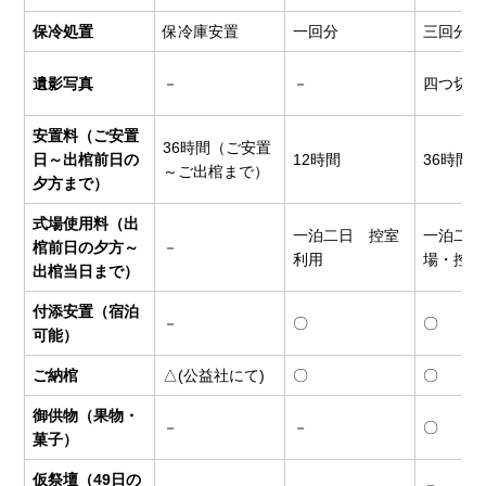
保冷処置
保冷庫安置
一回分
三回分
遺影写真
－
－
四つ切
安置料（ご安置
36時間（ご安置
日～出棺前日の
12時間
36時間
～ご出棺まで）
夕方まで）
式場使用料（出
一泊二日 控室
一泊二日
棺前日の夕方～
－
利用
場・控室
出棺当日まで）
付添安置（宿泊
－
〇
〇
可能）
ご納棺
△(公益社にて)
〇
〇
御供物（果物・
－
－
〇
菓子）
仮祭壇（49日の