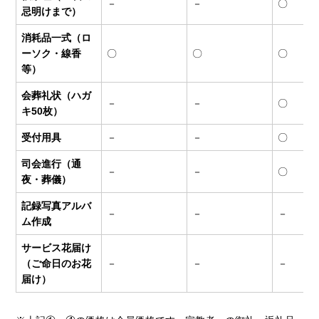
－
－
〇
忌明けまで）
消耗品一式（ロ
ーソク・線香
〇
〇
〇
等）
会葬礼状（ハガ
－
－
〇
キ50枚）
受付用具
－
－
〇
司会進行（通
－
－
〇
夜・葬儀）
記録写真アルバ
－
－
－
ム作成
サービス花届け
（ご命日のお花
－
－
－
届け）