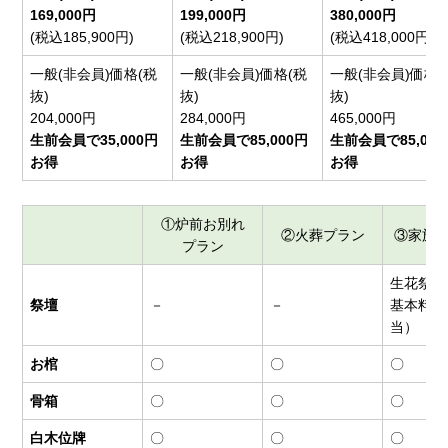
169,000円
199,000円
380,000円
(税込185,900円)
(税込218,900円)
(税込418,000円)
一般(非会員)価格(税
一般(非会員)価格(税
一般(非会員)価格(
抜)
抜)
抜)
204,000円
284,000円
465,000円
生前会員で35,000円
生前会員で85,000円
生前会員で85,000
お得
お得
お得
①炉前お別れ
②火葬プラン
③家族
プラン
生花祭壇
祭壇
－
－
基本料金
当）
お棺
〇
〇
〇
骨箱
〇
〇
〇
白木位牌
〇
〇
〇