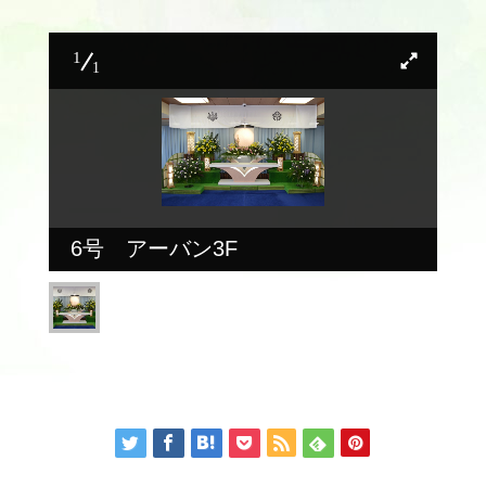
1
1
6号 アーバン3F